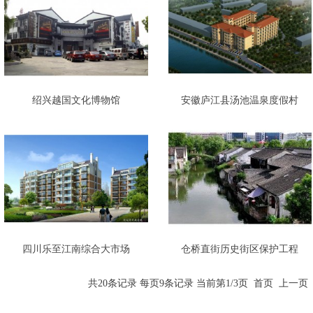
绍兴越国文化博物馆
安徽庐江县汤池温泉度假村
四川乐至江南综合大市场
仓桥直街历史街区保护工程
共
20
条记录 每页
9
条记录 当前第
1
/
3
页
首页
上一页