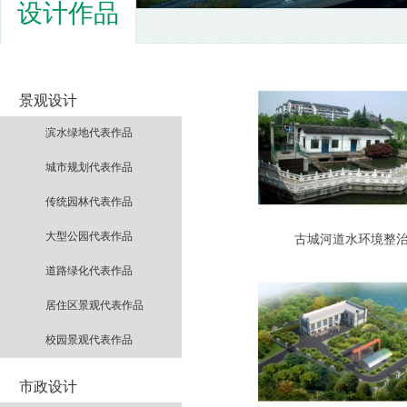
设计作品
景观设计
滨水绿地代表作品
城市规划代表作品
传统园林代表作品
大型公园代表作品
古城河道水环境整
道路绿化代表作品
居住区景观代表作品
校园景观代表作品
市政设计