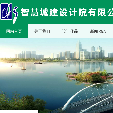
网站首页
关于我们
设计作品
新闻动态