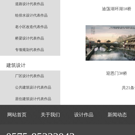
道路设计代表作品
迪荡湖环湖1#桥
给排水设计代表作品
老小区改造代表作品
桥梁设计代表作品
专项规划代表作品
建筑设计
迎恩门3#桥
厂区设计代表作品
公共建筑设计代表作品
共
21
条
居住建筑设计代表作品
网站首页
关于我们
设计作品
新闻动态