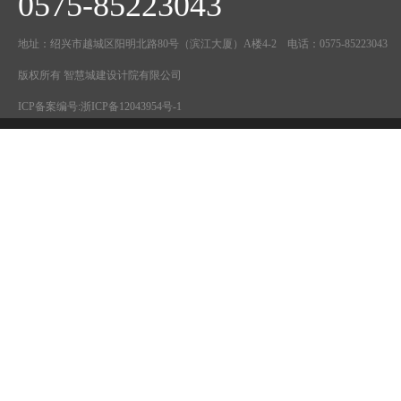
0575-85223043
地址：绍兴市越城区阳明北路80号（滨江大厦）A楼4-2 电话：0575-85223043
版权所有 智慧城建设计院有限公司
ICP备案编号:
浙ICP备12043954号-1