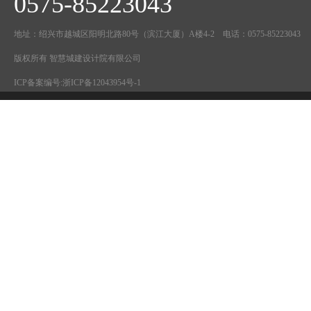
0575-85223043
地址：绍兴市越城区阳明北路80号（滨江大厦）A楼4-2 电话：0575-85223043
版权所有 智慧城建设计院有限公司
ICP备案编号:
浙ICP备12043954号-1