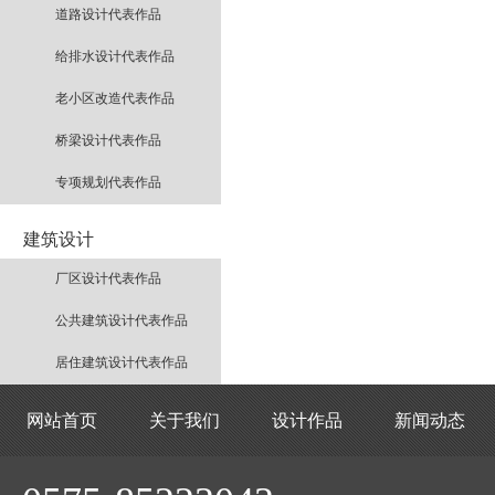
道路设计代表作品
给排水设计代表作品
老小区改造代表作品
桥梁设计代表作品
专项规划代表作品
建筑设计
厂区设计代表作品
公共建筑设计代表作品
居住建筑设计代表作品
网站首页
关于我们
设计作品
新闻动态