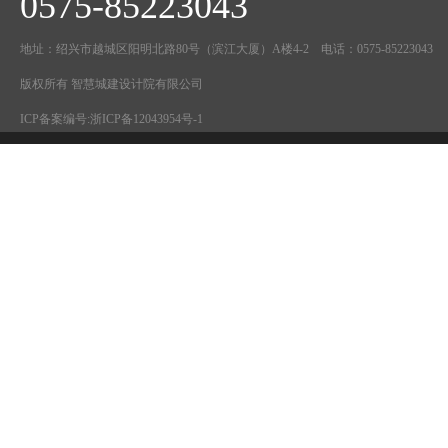
0575-85223043
地址：绍兴市越城区阳明北路80号（滨江大厦）A楼4-2 电话：0575-85223043
版权所有 智慧城建设计院有限公司
ICP备案编号:
浙ICP备12043954号-1