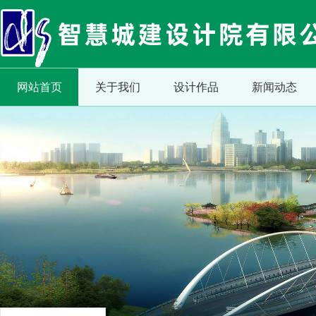
网站首页
关于我们
设计作品
新闻动态